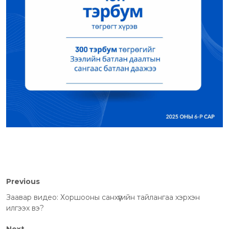
Previous
Заавар видео: Хоршооны санхүүгийн тайлангаа хэрхэн
илгээх вэ?