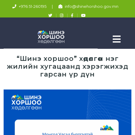
+976 51-260195
|
info@shinehorshoo.gov.mn
“Шинэ хоршоо” хөдөлгөөн нэг
жилийн хугацаанд хэрэгжихэд
гарсан үр дүн