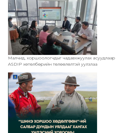
Малчид, хоршоологчдыг чадавхжуулах асуудлаар
ASDIP хөтөлбөрийн төлөөлөлтэй уулзлаа