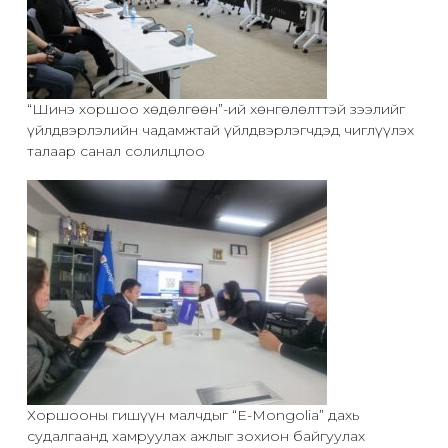
“Шинэ хоршоо хөдөлгөөн”-ий хөнгөлөлттэй зээлийг
үйлдвэрлэлийн чадамжтай үйлдвэрлэгчдэд чиглүүлэх
талаар санал солилцлоо
Хоршооны гишүүн малчдыг “E-Mongolia” дахь
судалгаанд хамруулах ажлыг зохион байгуулах