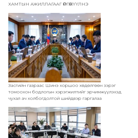
ХАМТЫН АЖИЛЛАГААГ ӨРГӨЖҮҮЛНЭ
Засгийн газраас Шинэ хоршоо хөдөлгөөн зэрэг
томоохон бодлогын хэрэгжилтийг эрчимжүүлэхэд
чухал ач холбогдолтой шийдвэр гаргалаа