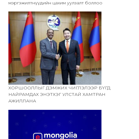
мэргэжилтнүүдийн цахим уулзалт боллоо
ХОРШООЛЛЫГ ДЭМЖИХ ЧИГЛЭЛЭЭР БҮГД
НАЙРАМДАХ ЭНЭТХЭГ УЛСТАЙ ХАМТРАН
АЖИЛЛАНА