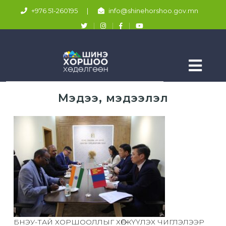
+976 51-260195
|
info@shinehorshoo.gov.mn
Мэдээ, мэдээлэл
БНЭУ-ТАЙ ХОРШООЛЛЫГ ХӨГЖҮҮЛЭХ ЧИГЛЭЛЭЭР