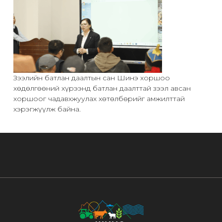
Зээлийн батлан даалтын сан Шинэ хоршоо
хөдөлгөөний хүрээнд батлан даалттай зээл авсан
хоршоог чадавхжуулах хөтөлбөрийг амжилттай
хэрэгжүүлж байна.