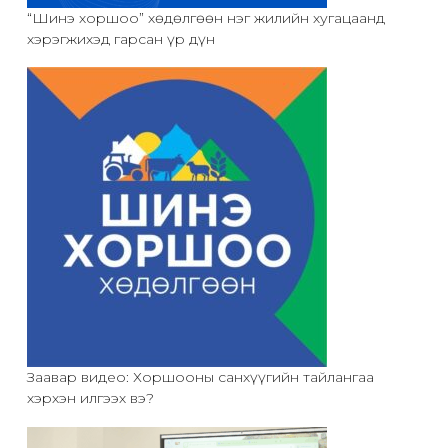
“Шинэ хоршоо” хөдөлгөөн нэг жилийн хугацаанд
хэрэгжихэд гарсан үр дүн
Заавар видео: Хоршооны санхүүгийн тайлангаа
хэрхэн илгээх вэ?