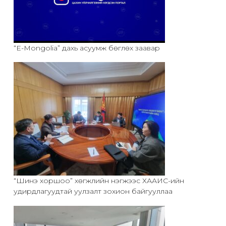
“E-Mongolia” дахь асуумж бөглөх заавар
“Шинэ хоршоо” хөгжлийн нэгжээс ХААИС-ийн
удирдлагуудтай уулзалт зохион байгууллаа