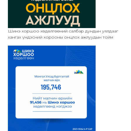
Шинэ хоршоо хөдөлгөөний салбар дундын уялдааг
хангах үндэсний хорооны онцлох ажлуудын тойм