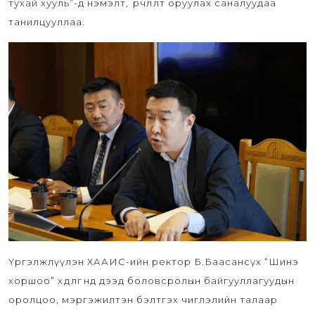
тухай хууль”-д нэмэлт, өөрчлөлт оруулах саналуудаа
танилцууллаа.
Үргэлжлүүлэн ХААИС-ийн ректор Б.Баасансүх “Шинэ
хоршоо” хөдөлгөөнд дээд боловсролын байгууллагуудын
оролцоо, мэргэжилтэн бэлтгэх чиглэлийн талаар