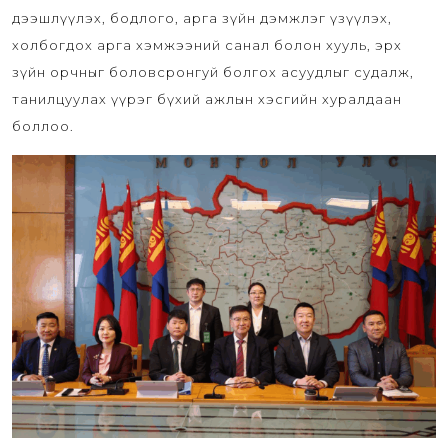
дээшлүүлэх, бодлого, арга зүйн дэмжлэг үзүүлэх,
холбогдох арга хэмжээний санал болон хууль, эрх
зүйн орчныг боловсронгуй болгох асуудлыг судалж,
танилцуулах үүрэг бүхий ажлын хэсгийн хуралдаан
боллоо.