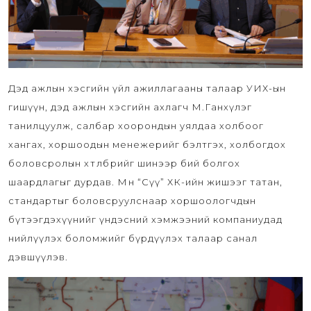
Дэд ажлын хэсгийн үйл ажиллагааны талаар УИХ-ын
гишүүн, дэд ажлын хэсгийн ахлагч М.Ганхүлэг
танилцуулж, салбар хоорондын уялдаа холбоог
хангах, хоршоодын менежерийг бэлтгэх, холбогдох
боловсролын хөтөлбөрийг шинээр бий болгох
шаардлагыг дурдав. Мөн “Сүү” ХК-ийн жишээг татан,
стандартыг боловсруулснаар хоршоологчдын
бүтээгдэхүүнийг үндэсний хэмжээний компаниудад
нийлүүлэх боломжийг бүрдүүлэх талаар санал
дэвшүүлэв.