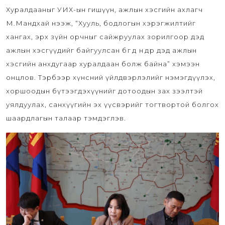
Хуралдааныг УИХ-ын гишүүн, ажлын хэсгийн ахлагч
М.Мандхай нээж, “Хууль, бодлогын хэрэгжилтийг
хангах, эрх зүйн орчныг сайжруулах зорилгоор дэд
ажлын хэсгүүдийг байгуулсан бөгөөд өнөөдөр дэд ажлын
хэсгийн анхдугаар хуралдаан болж байна” хэмээн
онцлов. Тэрбээр хүнсний үйлдвэрлэлийг нэмэгдүүлэх,
хоршоодын бүтээгдэхүүнийг дотоодын зах зээлтэй
уялдуулах, санхүүгийн эх үүсвэрийг тогтвортой болгох
шаардлагын талаар тэмдэглэв.