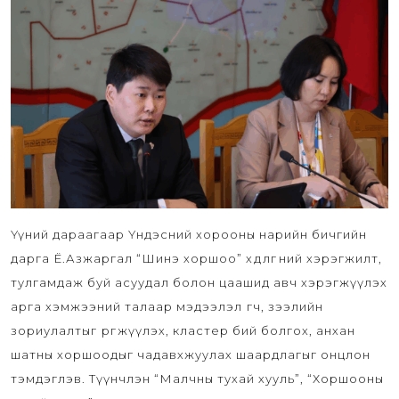
Үүний дараагаар Үндэсний хорооны нарийн бичгийн
дарга Ё.Азжаргал “Шинэ хоршоо” хөдөлгөөний хэрэгжилт,
тулгамдаж буй асуудал болон цаашид авч хэрэгжүүлэх
арга хэмжээний талаар мэдээлэл өгч, зээлийн
зориулалтыг өргөжүүлэх, кластер бий болгох, анхан
шатны хоршоодыг чадавхжуулах шаардлагыг онцлон
тэмдэглэв. Түүнчлэн “Малчны тухай хууль”, “Хоршооны