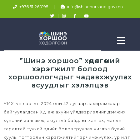
+976 51-260195
|
info@shinehorshoo.gov.mn
”Шинэ хоршоо” хөдөлгөөний
хэрэгжилт болоод
хоршоологчдыг чадавхжуулах
асуудлыг хэлэлцэв
УИХ-ын даргын 2024 оны 42 дугаар захирамжаар
байгуулагдсан Хөдөө аж ахуйн үйлдвэрлэлийг дэмжих,
хүнсний хангамж, аюулгүй байдлыг хангах, малын
гаралтай түүхий эдийг боловсруулах чиглэл бүхий
хууль, тогтоолын хэрэгжилтийг эрчимжүүлэх, үр нөлөөг