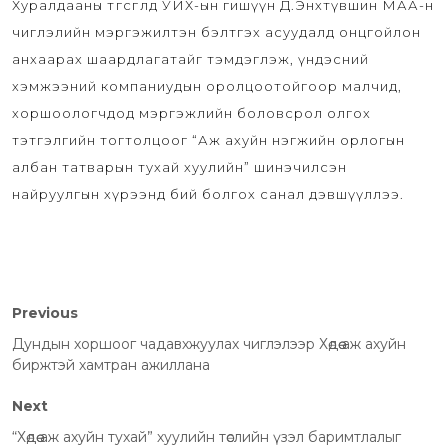
Хуралдааны төгсгөлд УИХ-ын гишүүн Д.Энхтүвшин МАА-н
чиглэлийн мэргэжилтэн бэлтгэх асуудалд онцгойлон
анхаарах шаардлагатайг тэмдэглэж, үндэсний
хэмжээний компаниудын оролцоотойгоор малчид,
хоршоологчдод мэргэжлийн боловсрол олгох
тэтгэлгийн тогтолцоог “Аж ахуйн нэгжийн орлогын
албан татварын тухай хуулийн” шинэчилсэн
найруулгын хүрээнд бий болгох санал дэвшүүллээ.
Previous
Дундын хоршоог чадавхжуулах чиглэлээр Хөдөө аж ахуйн
биржтэй хамтран ажиллана
Next
“Хөдөө аж ахуйн тухай” хуулийн төслийн үзэл баримтлалыг