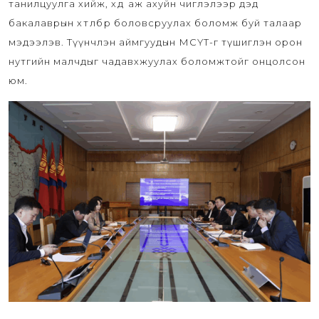
танилцуулга хийж, хөдөө аж ахуйн чиглэлээр дэд
бакалаврын хөтөлбөр боловсруулах боломж буй талаар
мэдээлэв. Түүнчлэн аймгуудын МСҮТ-г түшиглэн орон
нутгийн малчдыг чадавхжуулах боломжтойг онцолсон
юм.